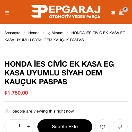
0
Be the first to review “HONDA İES
Anasayfa
Honda
İç Aksam
HONDA İES CİVİC EK KASA EG
CİVİC EK KASA EG KASA
KASA UYUMLU SİYAH OEM KAUÇUK PASPAS
E-posta adresiniz yayınlanmayacak.
UYUMLU SİYAH OEM KAUÇUK
Gerekli
alanlar
*
ile işaretlenmişlerdir
PASPAS”
Derecelendirmeniz
HONDA İES CİVİC EK KASA EG
KASA UYUMLU SİYAH OEM
KAUÇUK PASPAS
₺
1.750,00
people are viewing this right now
Sepete Ekle