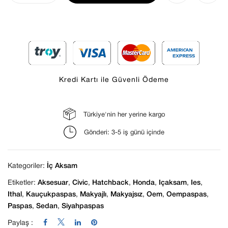
Kredi Kartı ile Güvenli Ödeme
Türkiye'nin her yerine kargo
Daha sonraki yorumlarımda kullanılması için
Gönderi: 3-5 iş günü içinde
adım, e-posta adresim ve site adresim bu
tarayıcıya kaydedilsin.
Kategoriler:
İç Aksam
Etiketler:
Aksesuar
,
Civic
,
Hatchback
,
Honda
,
Içaksam
,
Ies
,
Ithal
,
Kauçukpaspas
,
Makyajlı
,
Makyajsız
,
Oem
,
Oempaspas
,
Paspas
,
Sedan
,
Siyahpaspas
Paylaş :