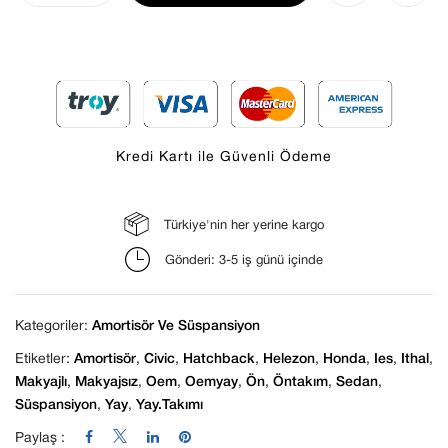
Kredi Kartı ile Güvenli Ödeme
Türkiye'nin her yerine kargo
Daha sonraki yorumlarımda kullanılması için
Gönderi: 3-5 iş günü içinde
adım, e-posta adresim ve site adresim bu
tarayıcıya kaydedilsin.
Kategoriler:
Amortisör Ve Süspansiyon
Etiketler:
Amortisör
,
Civic
,
Hatchback
,
Helezon
,
Honda
,
Ies
,
Ithal
,
Makyajlı
,
Makyajsız
,
Oem
,
Oemyay
,
Ön
,
Öntakım
,
Sedan
,
Süspansiyon
,
Yay
,
Yay.takımı
Paylaş :