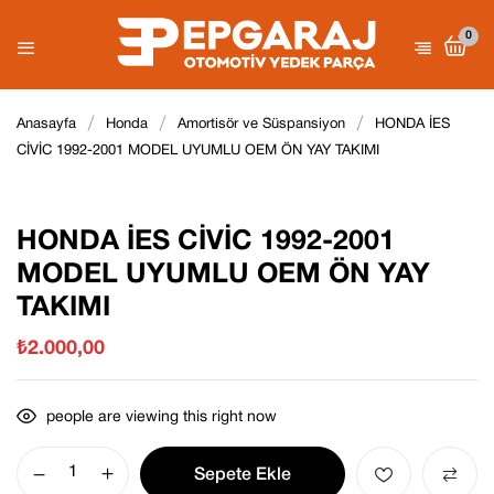
0
Be the first to review “HONDA İES
Anasayfa
Honda
Amortisör ve Süspansiyon
HONDA İES
CİVİC 1992-2001 MODEL
CİVİC 1992-2001 MODEL UYUMLU OEM ÖN YAY TAKIMI
E-posta adresiniz yayınlanmayacak.
UYUMLU OEM ÖN YAY TAKIMI”
Gerekli
alanlar
*
ile işaretlenmişlerdir
Derecelendirmeniz
HONDA İES CİVİC 1992-2001
MODEL UYUMLU OEM ÖN YAY
TAKIMI
₺
2.000,00
people are viewing this right now
Sepete Ekle