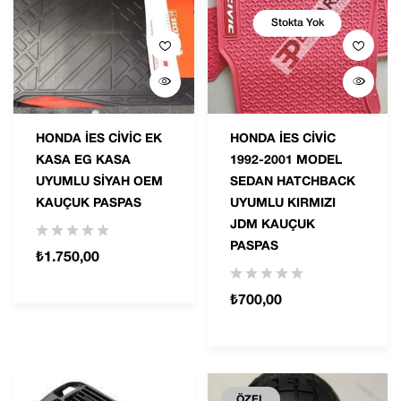
Stokta Yok
HONDA İES CİVİC EK
HONDA İES CİVİC
KASA EG KASA
1992-2001 MODEL
UYUMLU SİYAH OEM
SEDAN HATCHBACK
KAUÇUK PASPAS
UYUMLU KIRMIZI
JDM KAUÇUK
PASPAS
₺
1.750,00
₺
700,00
ÖZEL