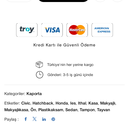
Kredi Kartı ile Güvenli Ödeme
Türkiye'nin her yerine kargo
Daha sonraki yorumlarımda kullanılması için
Gönderi: 3-5 iş günü içinde
adım, e-posta adresim ve site adresim bu
tarayıcıya kaydedilsin.
Kategoriler:
Kaporta
Etiketler:
Civic
,
Hatchback
,
Honda
,
Ies
,
Ithal
,
Kasa
,
Makyajlı
,
Makyajlıkasa
,
Ön
,
Plastikaksam
,
Sedan
,
Tampon
,
Tayvan
Paylaş :