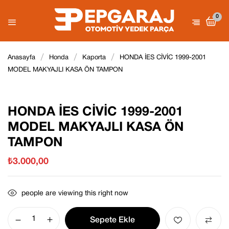
0
Be the first to review “HONDA İES
Anasayfa
Honda
Kaporta
HONDA İES CİVİC 1999-2001
CİVİC 1999-2001 MODEL
MODEL MAKYAJLI KASA ÖN TAMPON
E-posta adresiniz yayınlanmayacak.
MAKYAJLI KASA ÖN TAMPON”
Gerekli
alanlar
*
ile işaretlenmişlerdir
Derecelendirmeniz
HONDA İES CİVİC 1999-2001
MODEL MAKYAJLI KASA ÖN
TAMPON
₺
3.000,00
people are viewing this right now
Sepete Ekle