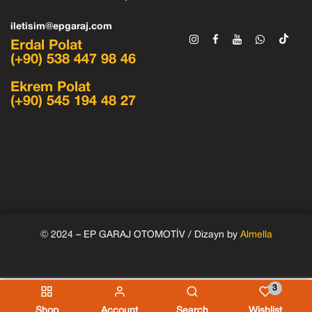
iletisim@epgaraj.com
Erdal Polat
(+90) 538 447 98 46
Ekrem Polat
(+90) 545 194 48 27
© 2024 – EP GARAJ OTOMOTİV / Dizayn by
Almella
3
Shop
Account
Search
Wishlist