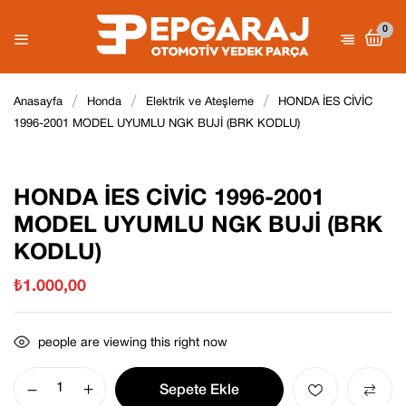
0
Be the first to review “HONDA İES
Anasayfa
Honda
Elektrik ve Ateşleme
HONDA İES CİVİC
CİVİC 1996-2001 MODEL
1996-2001 MODEL UYUMLU NGK BUJİ (BRK KODLU)
E-posta adresiniz yayınlanmayacak.
UYUMLU NGK BUJİ (BRK
Gerekli
alanlar
*
ile işaretlenmişlerdir
KODLU)”
Derecelendirmeniz
HONDA İES CİVİC 1996-2001
MODEL UYUMLU NGK BUJİ (BRK
KODLU)
₺
1.000,00
people are viewing this right now
Sepete Ekle