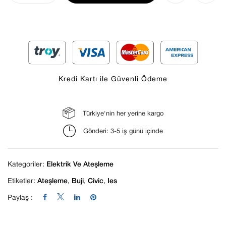
Kredi Kartı ile Güvenli Ödeme
Türkiye'nin her yerine kargo
Daha sonraki yorumlarımda kullanılması için
Gönderi: 3-5 iş günü içinde
adım, e-posta adresim ve site adresim bu
tarayıcıya kaydedilsin.
Kategoriler:
Elektrik Ve Ateşleme
Etiketler:
Ateşleme
,
Buji
,
Civic
,
Ies
Paylaş :