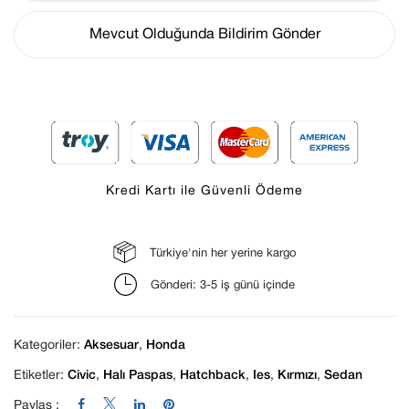
Mevcut Olduğunda Bildirim Gönder
Kredi Kartı ile Güvenli Ödeme
Daha sonraki yorumlarımda kullanılması için
adım, e-posta adresim ve site adresim bu
Türkiye'nin her yerine kargo
tarayıcıya kaydedilsin.
Gönderi: 3-5 iş günü içinde
Kategoriler:
Aksesuar
,
Honda
Etiketler:
Civic
,
Halı Paspas
,
Hatchback
,
Ies
,
Kırmızı
,
Sedan
Paylaş :