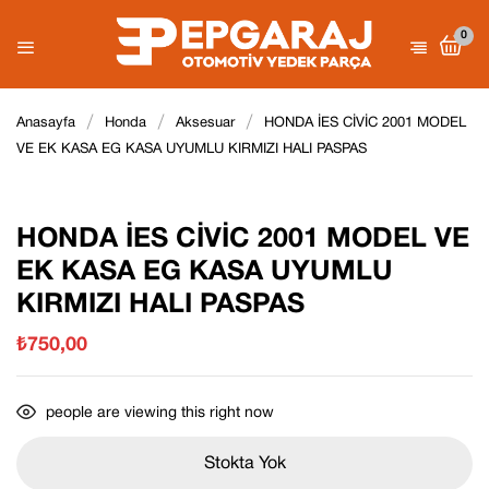
0
Be the first to review “HONDA İES
Anasayfa
Honda
Aksesuar
HONDA İES CİVİC 2001 MODEL
CİVİC 2001 MODEL VE EK KASA
VE EK KASA EG KASA UYUMLU KIRMIZI HALI PASPAS
E-posta adresiniz yayınlanmayacak.
EG KASA UYUMLU KIRMIZI HALI
Gerekli
alanlar
*
ile işaretlenmişlerdir
PASPAS”
Derecelendirmeniz
HONDA İES CİVİC 2001 MODEL VE
EK KASA EG KASA UYUMLU
KIRMIZI HALI PASPAS
₺
750,00
people are viewing this right now
Stokta Yok