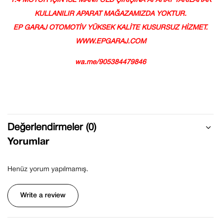
1.4 MOTOR İÇİN İSE MANİFOLD ÇIKIŞINA APARAT TAKILARAK
KULLANILIR APARAT MAĞAZAMIZDA YOKTUR.
EP GARAJ OTOMOTİV YÜKSEK KALİTE KUSURSUZ HİZMET.
WWW.EPGARAJ.COM
wa.me/905384479846
Değerlendirmeler (0)
Yorumlar
Henüz yorum yapılmamış.
Write a review