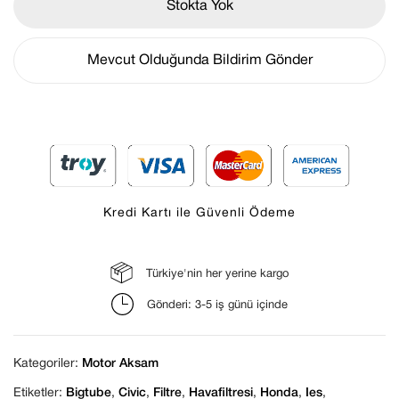
Stokta Yok
Mevcut Olduğunda Bildirim Gönder
Kredi Kartı ile Güvenli Ödeme
Daha sonraki yorumlarımda kullanılması için
adım, e-posta adresim ve site adresim bu
tarayıcıya kaydedilsin.
Türkiye'nin her yerine kargo
Gönderi: 3-5 iş günü içinde
Kategoriler:
Motor Aksam
Etiketler:
Bigtube
,
Civic
,
Filtre
,
Havafiltresi
,
Honda
,
Ies
,