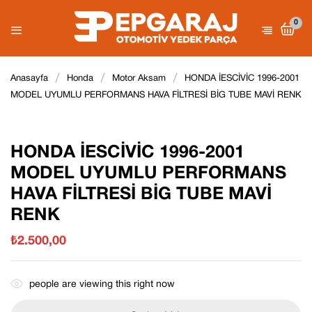
0
Be the first to review “HONDA
Anasayfa
Honda
Motor Aksam
HONDA İESCİVİC 1996-2001
İESCİVİC 1996-2001 MODEL
MODEL UYUMLU PERFORMANS HAVA FİLTRESİ BİG TUBE MAVİ RENK
E-posta adresiniz yayınlanmayacak.
UYUMLU PERFORMANS HAVA
Gerekli
alanlar
*
ile işaretlenmişlerdir
FİLTRESİ BİG TUBE MAVİ RENK”
Derecelendirmeniz
HONDA İESCİVİC 1996-2001
MODEL UYUMLU PERFORMANS
HAVA FİLTRESİ BİG TUBE MAVİ
RENK
₺
2.500,00
people are viewing this right now