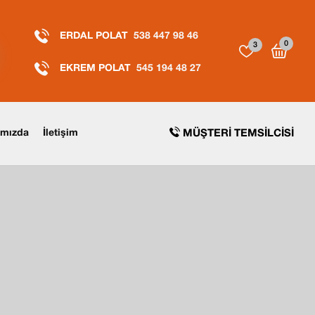
ERDAL POLAT
538 447 98 46
0
3
EKREM POLAT
545 194 48 27
ımızda
İletişim
MÜŞTERI TEMSILCISI